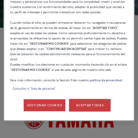
mejorar y personalizar sus funcionalidades para tu comodidad, medir y analizar
nuestra audiencia y el rendimiento del sitio, adaptar la publicidad que recibes a
tu perfil de intereses y permitirte interactuar con redes sociales.
Cuando visitas el sitio, se pueden almacenar datos en tu navegador o recuperarse
de él, generalmente en forma de cookies. Al hacer clic en "
ACEPTAR TODO
",
aceptas el uso de todas las cookies. Como valoramos profundamente tu derecho a
la privacidad, te ofrecemos la opción de no permitir ciertos tipos de cookies. Puedes
hacer clic en "
GESTIONAR MIS COOKIES
" para seleccionar las categorías de cookies
Rendimiento óptimo
que deseas aceptar, o en "
CONTINUAR SIN ACEPTAR
" para indicar tu rechazo
(solo se colocarán las cookies estrictamente necesarias para el funcionamiento del
Disfruta de una
selección de los mejores motores
,
sitio).
provenientes de los fabricantes más reconocidos del
Puedes modificar tus elecciones en cualquier momento haciendo clic en el enlace
"
GESTIONAR MIS COOKIES
" al pie de cada página de nuestro sitio web.
sector náutico. Un rendimiento fiable, diseñado para
Para más información, consulta la Sección 9 de nuestra
política de privacidad.
llevarte a donde quieras, con total confianza.
Consultar a "lista de parceiros"
GESTIONAR COOKIES
ACEPTAR TODAS