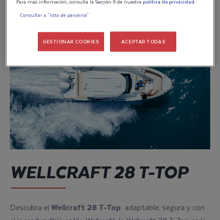
Para más información, consulta la Sección 9 de nuestra
política de privacidad.
Consultar a "lista de parceiros"
GESTIONAR COOKIES
ACEPTAR TODAS
WELLCRAFT 28 T-TOP
Descubra el
Wellcraft 28 T-Top
: adaptable, segura y con