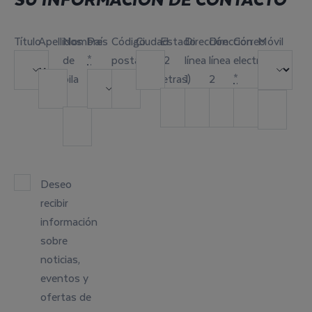
Título
Apellidos
Nombre
País
Código
Ciudad
Estado
Dirección
Dirección
Correo
Móvil
*
de
*
postal
(2
línea
línea
electrónico
pila
letras)
1
2
*
*
Deseo
recibir
información
sobre
noticias,
eventos y
ofertas de