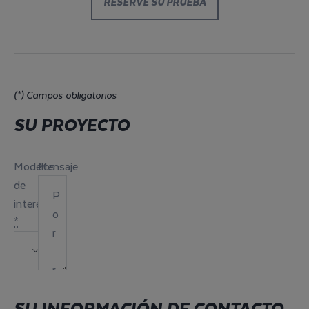
RESERVE SU PRUEBA
(*) Campos obligatorios
SU PROYECTO
Modelos
Mensaje
de
interés
*
SU INFORMACIÓN DE CONTACTO