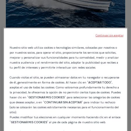
Continuar sin aceptar
WELLCRAFT 28
Nuestro sitio web utiliza cookies o tecnologías similares, colocadas por nosotros o
por nuestros socios, para operar el sitio, proporcionarte los servicios que solicitas,
EXPLORER
mejorar y personalizar sus funcionalidades para tu comodidad, medir y analizar
nuestra audiencia y el rendimiento del sitio, adaptar la publicidad que recibes a
tu perfil de intereses y permitirte interactuar con redes sociales.
Cuando visitas el sitio, se pueden almacenar datos en tu navegador o recuperarse
La
Wellcraft 28 Explorer
es una embarcación resistente y
de él, generalmente en forma de cookies. Al hacer clic en "
ACEPTAR TODO
",
aceptas el uso de todas las cookies. Como valoramos profundamente tu derecho a
apta para la alta mar con una cabina de mando totalmente
la privacidad, te ofrecemos la opción de no permitir ciertos tipos de cookies. Puedes
hacer clic en "
GESTIONAR MIS COOKIES
" para seleccionar las categorías de cookies
cerrada, construida para largas distancias y exploración
que deseas aceptar, o en "
CONTINUAR SIN ACEPTAR
" para indicar tu rechazo
durante todo el año. Es la compañera perfecta para
(solo se colocarán las cookies estrictamente necesarias para el funcionamiento del
sitio).
quienes buscan auténticas emociones y disfrutar del
Puedes modificar tus elecciones en cualquier momento haciendo clic en el enlace
pilotaje.
"
GESTIONAR MIS COOKIES
" al pie de cada página de nuestro sitio web.