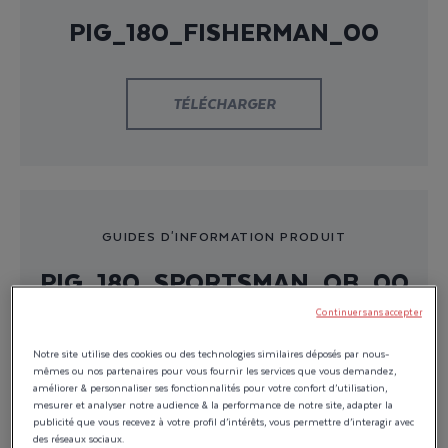
PIG_180_FISHERMAN_00
TÉLÉCHARGER
GUIDES D'INFORMATION PRODUIT
PIG_180_SPORTSMAN_OB_00
Continuer sans accepter
TÉLÉCHARGER
Notre site utilise des cookies ou des technologies similaires déposés par nous-
mêmes ou nos partenaires pour vous fournir les services que vous demandez,
améliorer & personnaliser ses fonctionnalités pour votre confort d’utilisation,
mesurer et analyser notre audience & la performance de notre site, adapter la
publicité que vous recevez à votre profil d’intérêts, vous permettre d’interagir avec
des réseaux sociaux.