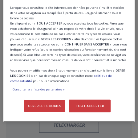
Lorsque vous consultez le site internet, des données peuvent ainsi être stockées
GUIDES D'INFORMATION PRODUIT
dans votre navigateur ou récupérées à partir de celui-ci, généralement sous la
forme de cookies.
PIG_186_SS_S_00
En cliquant sur «
TOUT ACCEPTER
», vous acceptez tous les cookies. Parce que
nous attachons le plus grand soin au respect de votre droit à la vie privée, nous
vous donnons la possibilité de ne pas autoriser certains types de cookies. Vous
pouvez cliquer sur «
GERER LES COOKIES
» afin de choisir les types de cookies
que vous souhaitez accepter ou sur «
CONTINUER SANS ACCEPTER
» pour nous
TÉLÉCHARGER
indiquer votre refus (seuls les cookies nécessaires au fonctionnement du site sont
déposés). Si vous bloquez certains types de cookies, votre expérience de navigation
et les services que nous sommes en mesure de vous offrir peuvent être impactés.
Vous pouvez modifier vos choix à tout moment en cliquant sur le lien «
GERER
LES COOKIES
» en bas de chaque page et consulter notre
politique de
confidentialité
pour plus d’informations
GUIDES D'INFORMATION PRODUIT
Consulter la « liste des partenaires »
PIG_190_FISHERMAN_00
GERER LES COOKIES
TOUT ACCEPTER
TÉLÉCHARGER