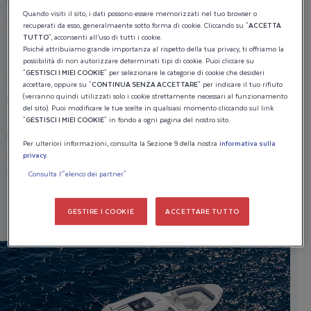
15 persone, con 12 sedili rivolti in avanti per garantire la
Quando visiti il sito, i dati possono essere memorizzati nel tuo browser o
sicurezza a tutte le velocità.
recuperati da esso, generalmaente sotto forma di cookie. Cliccando su "
ACCETTA
TUTTO
", acconsenti all’uso di tutti i cookie.
•
Barracuda
: una disposizione incentrata sulla pesca in
Poiché attribuiamo grande importanza al rispetto della tua privacy, ti offriamo la
famiglia, con vasca per il vivo, contenitori per il pesce,
possibilità di non autorizzare determinati tipi di cookie. Puoi cliccare su
"
GESTISCI I MIEI COOKIE
" per selezionare le categorie di cookie che desideri
cassetti per le esche, portacanne e posti a sedere
accettare, oppure su "
CONTINUA SENZA ACCETTARE
" per indicare il tuo rifiuto
pieghevoli.
(verranno quindi utilizzati solo i cookie strettamente necessari al funzionamento
del sito). Puoi modificare le tue scelte in qualsiasi momento cliccando sul link
•
Sleeper
: esclusiva di questo modello, offre due posti
"
GESTISCI I MIEI COOKIE
" in fondo a ogni pagina del nostro sito.
letto e un elegante spazio esterno per il massimo comfort
Per ulteriori informazioni, consulta la Sezione 9 della nostra
informativa sulla
durante la notte.
privacy
.
Ogni modello è progettato per un uso preciso, ispirato alla
Consulta l’"elenco dei partner"
forza americana e realizzato per garantire
sicurezza
,
comfort
ed
emozioni
.
GESTIRE I COOKIE
ACCETTARE TUTTO